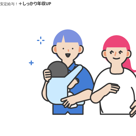
＋しっかり年収UP
安定給与！